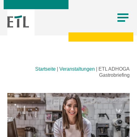
Skip
Startseite
|
Veranstaltungen
|
ETL ADHOGA
to
Gastrobriefing
content