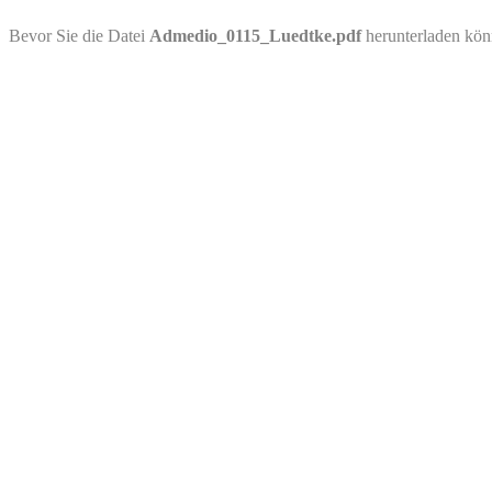
PDF-Download
Bevor Sie die Datei
Admedio_0115_Luedtke.pdf
herunterladen kön
Bitte besuchen Sie die Downloadseite von
Admedio_0115_Luedtke.