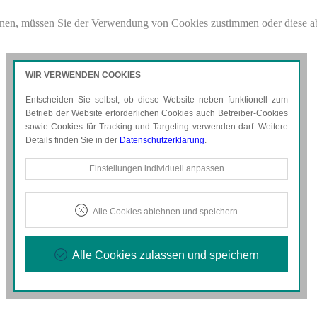
nen, müssen Sie der Verwendung von Cookies zustimmen oder diese a
pdf
für weitere Details.
WIR VERWENDEN COOKIES
Entscheiden Sie selbst, ob diese Website neben funktionell zum
Betrieb der Website erforderlichen Cookies auch Betreiber-Cookies
sowie Cookies für Tracking und Targeting verwenden darf. Weitere
Details finden Sie in der
Datenschutzerklärung
.
Notwendige Cookies
Einstellungen individuell anpassen
Diese Cookies sind erforderlich, um die grundlegende
Funktionalität der Website zu sichern.
Alle Cookies ablehnen und speichern
Tracking- und Targeting-Cookies
Diese Cookies sind erforderlich, um unsere Website auf Ihre
Bedürfnisse hin zu optimieren. Hierzu gehört eine
Alle Cookies zulassen und speichern
bedarfsgerechte Gestaltung und fortlaufende Verbesserung
unseres Angebotes einschließlich der Verknüpfung zu
Social-Media-Angeboten von z.B. Facebook, Twitter und
Google+.