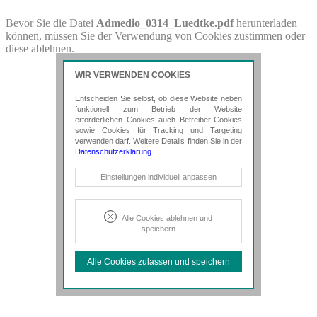
PDF-Download
Bevor Sie die Datei
Admedio_0314_Luedtke.pdf
herunterladen
können, müssen Sie der Verwendung von Cookies zustimmen oder
Bitte besuchen Sie die Downloadseite von
diese ablehnen.
Admedio_0314_Luedtke.pdf
für weitere Details.
WIR VERWENDEN COOKIES
Entscheiden Sie selbst, ob diese Website neben
funktionell zum Betrieb der Website
erforderlichen Cookies auch Betreiber-Cookies
sowie Cookies für Tracking und Targeting
verwenden darf. Weitere Details finden Sie in der
Datenschutzerklärung
.
Notwendige Cookies
Einstellungen individuell anpassen
Diese Cookies sind erforderlich, um die
grundlegende Funktionalität der Website
zu sichern.
Alle Cookies ablehnen und
speichern
Tracking- und Targeting-Cookies
Diese Cookies sind erforderlich, um
Alle Cookies zulassen und speichern
unsere Website auf Ihre Bedürfnisse hin
zu optimieren. Hierzu gehört eine
bedarfsgerechte Gestaltung und
fortlaufende Verbesserung unseres
Angebotes einschließlich der
Verknüpfung zu Social-Media-