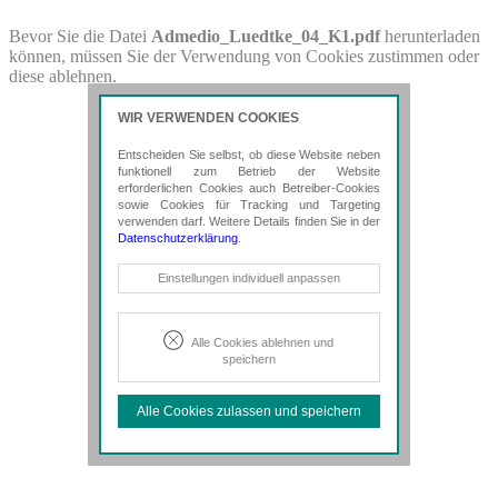
PDF-Download
Bevor Sie die Datei
Admedio_Luedtke_04_K1.pdf
herunterladen
können, müssen Sie der Verwendung von Cookies zustimmen oder
Bitte besuchen Sie die Downloadseite von
diese ablehnen.
Admedio_Luedtke_04_K1.pdf
für weitere Details.
WIR VERWENDEN COOKIES
Entscheiden Sie selbst, ob diese Website neben
funktionell zum Betrieb der Website
erforderlichen Cookies auch Betreiber-Cookies
sowie Cookies für Tracking und Targeting
verwenden darf. Weitere Details finden Sie in der
Datenschutzerklärung
.
Notwendige Cookies
Einstellungen individuell anpassen
Diese Cookies sind erforderlich, um die
grundlegende Funktionalität der Website
zu sichern.
Alle Cookies ablehnen und
speichern
Tracking- und Targeting-Cookies
Diese Cookies sind erforderlich, um
Alle Cookies zulassen und speichern
unsere Website auf Ihre Bedürfnisse hin
zu optimieren. Hierzu gehört eine
bedarfsgerechte Gestaltung und
fortlaufende Verbesserung unseres
Angebotes einschließlich der
Verknüpfung zu Social-Media-