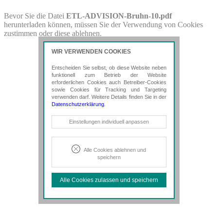
PDF-Download
Bevor Sie die Datei
ETL-ADVISION-Bruhn-10.pdf
herunterladen können, müssen Sie der Verwendung von Cookies
Bitte besuchen Sie die Downloadseite von
ETL-ADVISION-
zustimmen oder diese ablehnen.
Bruhn-10.pdf
für weitere Details.
WIR VERWENDEN COOKIES
Entscheiden Sie selbst, ob diese Website neben
funktionell zum Betrieb der Website
erforderlichen Cookies auch Betreiber-Cookies
sowie Cookies für Tracking und Targeting
verwenden darf. Weitere Details finden Sie in der
Datenschutzerklärung
.
Notwendige Cookies
Einstellungen individuell anpassen
Diese Cookies sind erforderlich, um die
grundlegende Funktionalität der Website
zu sichern.
Alle Cookies ablehnen und
speichern
Tracking- und Targeting-Cookies
Diese Cookies sind erforderlich, um
Alle Cookies zulassen und speichern
unsere Website auf Ihre Bedürfnisse hin
zu optimieren. Hierzu gehört eine
bedarfsgerechte Gestaltung und
fortlaufende Verbesserung unseres
Angebotes einschließlich der
Verknüpfung zu Social-Media-