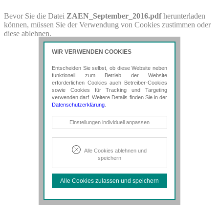
PDF-Download
Bevor Sie die Datei
ZAEN_September_2016.pdf
herunterladen
können, müssen Sie der Verwendung von Cookies zustimmen oder
Bitte besuchen Sie die Downloadseite von
diese ablehnen.
ZAEN_September_2016.pdf
für weitere Details.
WIR VERWENDEN COOKIES
Entscheiden Sie selbst, ob diese Website neben
funktionell zum Betrieb der Website
erforderlichen Cookies auch Betreiber-Cookies
sowie Cookies für Tracking und Targeting
verwenden darf. Weitere Details finden Sie in der
Datenschutzerklärung
.
Notwendige Cookies
Einstellungen individuell anpassen
Diese Cookies sind erforderlich, um die
grundlegende Funktionalität der Website
zu sichern.
Alle Cookies ablehnen und
speichern
Tracking- und Targeting-Cookies
Diese Cookies sind erforderlich, um
Alle Cookies zulassen und speichern
unsere Website auf Ihre Bedürfnisse hin
zu optimieren. Hierzu gehört eine
bedarfsgerechte Gestaltung und
fortlaufende Verbesserung unseres
Angebotes einschließlich der
Verknüpfung zu Social-Media-