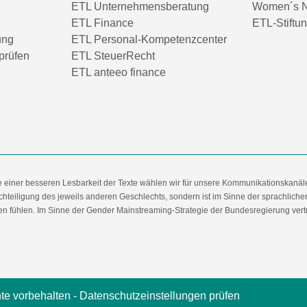
ETL Unternehmensberatung
Women´s N
ETL Finance
ETL-Stiftu
ung
ETL Personal-Kompetenzcenter
prüfen
ETL SteuerRecht
ETL anteeo finance
e einer besseren Lesbarkeit der Texte wählen wir für unsere Kommunikationskanäl
hteiligung des jeweils anderen Geschlechts, sondern ist im Sinne der sprachlich
 fühlen. Im Sinne der Gender Mainstreaming-Strategie der Bundesregierung vertret
te vorbehalten -
Datenschutzeinstellungen prüfen