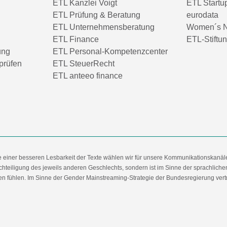
ETL Kanzlei Voigt
ETL Startu
ETL Prüfung & Beratung
eurodata
ETL Unternehmensberatung
Women´s N
ETL Finance
ETL-Stiftu
ung
ETL Personal-Kompetenzcenter
prüfen
ETL SteuerRecht
ETL anteeo finance
e einer besseren Lesbarkeit der Texte wählen wir für unsere Kommunikationskanäl
hteiligung des jeweils anderen Geschlechts, sondern ist im Sinne der sprachlich
 fühlen. Im Sinne der Gender Mainstreaming-Strategie der Bundesregierung vertret