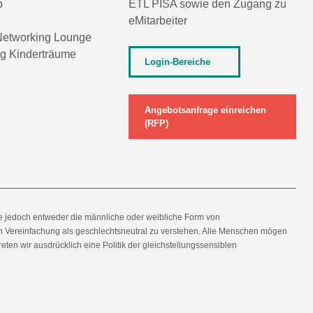
p
ETL PISA
sowie den Zugang zu
eMitarbeiter
etworking Lounge
ng Kinderträume
Login-Bereiche
Angebotsanfrage einreichen
(RFP)
e jedoch entweder die männliche oder weibliche Form von
en Vereinfachung als geschlechtsneutral zu verstehen. Alle Menschen mögen
en wir ausdrücklich eine Politik der gleichstellungssensiblen