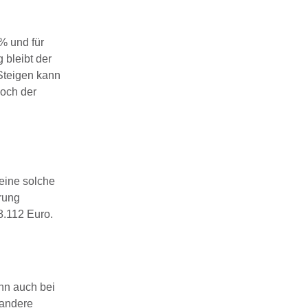
% und für
 bleibt der
 Steigen kann
hoch der
 eine solche
rung
8.112 Euro.
ann auch bei
 andere