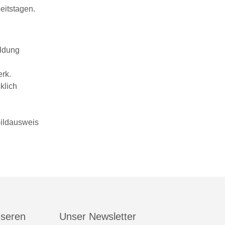
eitstagen.
eldung
rk.
klich
bildausweis
nseren
Unser Newsletter