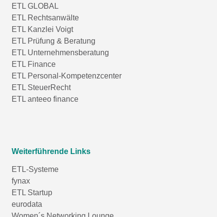
ETL GLOBAL
ETL Rechtsanwälte
ETL Kanzlei Voigt
ETL Prüfung & Beratung
ETL Unternehmensberatung
ETL Finance
ETL Personal-Kompetenzcenter
ETL SteuerRecht
ETL anteeo finance
Weiterführende Links
ETL-Systeme
fynax
ETL Startup
eurodata
Women´s Networking Lounge