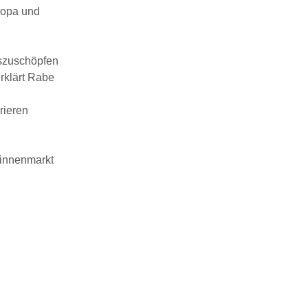
ropa und
uszuschöpfen
rklärt Rabe
rieren
Binnenmarkt