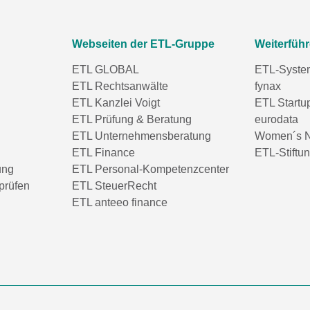
Webseiten der ETL-Gruppe
Weiterfüh
ETL GLOBAL
ETL-Syste
ETL Rechtsanwälte
fynax
ETL Kanzlei Voigt
ETL Startu
ETL Prüfung & Beratung
eurodata
ETL Unternehmensberatung
Women´s N
ETL Finance
ETL-Stiftu
ung
ETL Personal-Kompetenzcenter
prüfen
ETL SteuerRecht
ETL anteeo finance