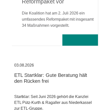
Reformpaket vor
Die Koalition hat am 2. Juli 2026 ein
umfassendes Reformpaket mit insgesamt
34 Maßnahmen vorgestellt.
Weiterlesen
03.08.2026
31
ETL Startklar: Gute Beratung hält
Fo
den Rücken frei
Da
Startklar: Seit Juni 2026 gehört die Kanzlei
In 
ETL Pütz-Kurth & Ragaller aus Niederkassel
Ai
zur ETL-Gruppe.
Ste