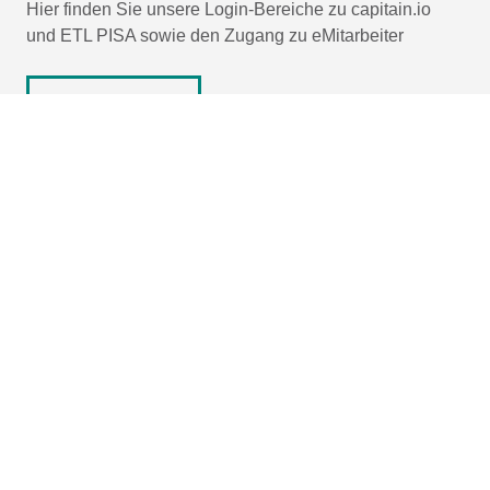
Hier finden Sie unsere Login-Bereiche zu capitain.io
und
ETL PISA
sowie den Zugang zu eMitarbeiter
Login-Bereiche
Angebotsanfrage einreichen (RFP)
Genderhinweis
Gleichbehandlung und Gleichberechtigung sind uns überaus wichtig! Im
Sinne einer besseren Lesbarkeit der Texte wählen wir für unsere
Kommunikationskanäle jedoch entweder die männliche oder weibliche
Form von personenbezogenen Hauptwörtern. Dies impliziert aber
keinesfalls eine Benachteiligung des jeweils anderen Geschlechts,
sondern ist im Sinne der sprachlichen Vereinfachung als
geschlechtsneutral zu verstehen. Alle Menschen mögen sich von den
Inhalten unserer Informationskanäle gleichermaßen angesprochen