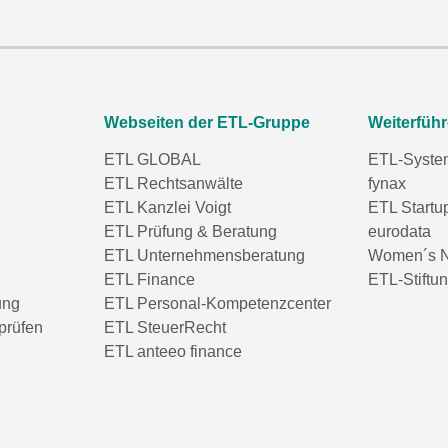
Webseiten der ETL-Gruppe
Weiterfüh
ETL GLOBAL
ETL-Syste
ETL Rechtsanwälte
fynax
ETL Kanzlei Voigt
ETL Startu
ETL Prüfung & Beratung
eurodata
ETL Unternehmensberatung
Women´s N
ETL Finance
ETL-Stiftu
ung
ETL Personal-Kompetenzcenter
prüfen
ETL SteuerRecht
ETL anteeo finance