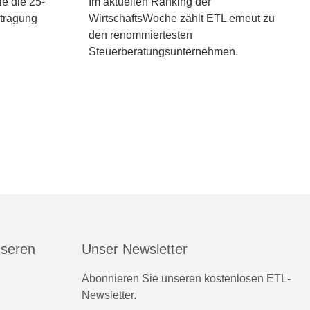
ie die 25-
Im aktuellen Ranking der
ntragung
WirtschaftsWoche zählt ETL erneut zu
den renommiertesten
Steuerberatungsunternehmen.
nseren
Unser Newsletter
Abonnieren Sie unseren kostenlosen ETL-
Newsletter.