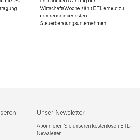
ie die 25-
Im aktuellen Ranking der
ntragung
WirtschaftsWoche zählt ETL erneut zu
den renommiertesten
Steuerberatungsunternehmen.
nseren
Unser Newsletter
Abonnieren Sie unseren kostenlosen ETL-
Newsletter.